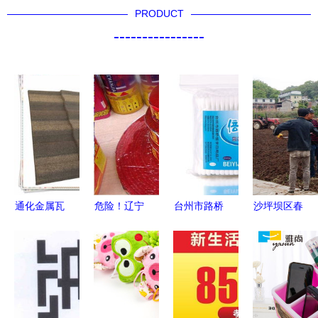
PRODUCT
----------------
通化金属瓦
危险！辽宁
台州市路桥
沙坪坝区春
品质卓越
这些鞭炮不
恒宇日用品
耕春播忙，
深受消费者
合格被点
厂 以小见
田间春意闹
信赖的建材
名，阜新3
大，铸就日
日用杂品
新选择
家上黑榜，
用杂品品质
专家建议千
生活