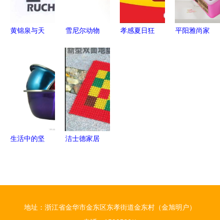
万别买
黄锦泉与天
雪尼尔动物
孝感夏日狂
平阳雅尚家
眼查 日用
头擦手巾
欢 文创雪
居 会员专
杂品行业的
厂方直供，
糕免费送，
供系列第1
商业核查新
以萌趣设计
奥特曼见面
页精选，品
视角
打造家居生
会等您来
味日用之美
活的细腻关
怀
生活中的坚
洁士德家居
实与多彩
日用品 日
——初识沈
用塑料制品
阳天浩生活
与杂品批发
馆的不锈钢
的一站式货
地址：浙江省金华市金东区东孝街道金东村（金旭明户）
盆
源优选