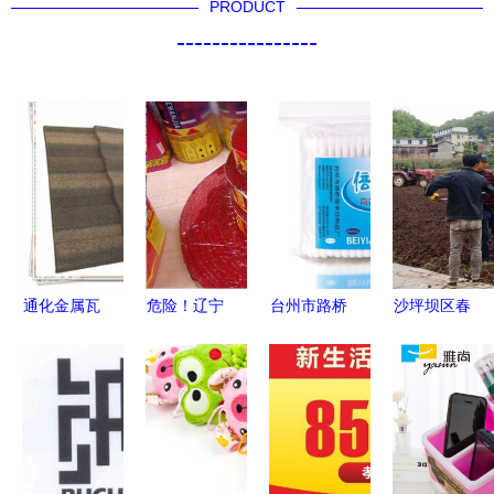
PRODUCT
----------------
通化金属瓦
危险！辽宁
台州市路桥
沙坪坝区春
品质卓越
这些鞭炮不
恒宇日用品
耕春播忙，
深受消费者
合格被点
厂 以小见
田间春意闹
信赖的建材
名，阜新3
大，铸就日
日用杂品
新选择
家上黑榜，
用杂品品质
专家建议千
生活