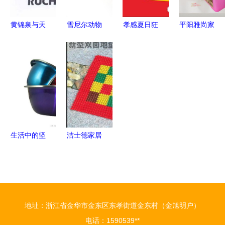
万别买
黄锦泉与天
雪尼尔动物
孝感夏日狂
平阳雅尚家
眼查 日用
头擦手巾
欢 文创雪
居 会员专
杂品行业的
厂方直供，
糕免费送，
供系列第1
商业核查新
以萌趣设计
奥特曼见面
页精选，品
视角
打造家居生
会等您来
味日用之美
活的细腻关
怀
生活中的坚
洁士德家居
实与多彩
日用品 日
——初识沈
用塑料制品
阳天浩生活
与杂品批发
馆的不锈钢
的一站式货
地址：浙江省金华市金东区东孝街道金东村（金旭明户）
盆
源优选
电话：1590539**