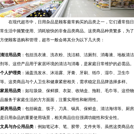
在现代超市中，日用杂品是顾客最常购买的品类之一，它们通常指日
常生活中频繁使用、消耗较快的非食品类商品。这类商品种类繁多，为了
方便顾客选购和管理，超市一般会将其分为以下几大类：
清洁用品类
：包括洗衣液、洗衣粉、洗洁精、洁厕剂、消毒液、地板清洁
剂等。这些产品用于家居环境的清洁与消毒，是家庭日常维护的必需品。
个人护理类
：涵盖洗发水、沐浴露、牙膏、牙刷、纸巾、湿巾、卫生巾
等。这类商品与个人卫生和健康紧密相关，需求稳定且品牌选择多样。
家居用品类
：如垃圾袋、保鲜膜、衣架、收纳盒、拖鞋、毛巾等。这些物
品服务于家庭生活的方方面面，注重实用性和耐用性。
厨房用品类
：包括碗盘、筷子、刀具、锅具、保鲜盒、清洁海绵等。厨房
是日用杂品的重要使用场景，相关商品往往强调功能性和安全性。
文具与办公用品类
：例如笔记本、笔、胶带、文件夹等。虽然这类商品在