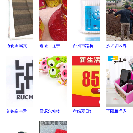
通化金属瓦
危险！辽宁
台州市路桥
沙坪坝区春
品质卓越
这些鞭炮不
恒宇日用品
耕春播忙，
深受消费者
合格被点
厂 以小见
田间春意闹
信赖的建材
名，阜新3
大，铸就日
日用杂品
新选择
家上黑榜，
用杂品品质
专家建议千
生活
万别买
黄锦泉与天
雪尼尔动物
孝感夏日狂
平阳雅尚家
眼查 日用
头擦手巾
欢 文创雪
居 会员专
杂品行业的
厂方直供，
糕免费送，
供系列第1