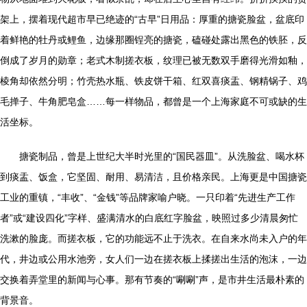
架上，摆着现代超市早已绝迹的“古早”日用品：厚重的搪瓷脸盆，盆底印
着鲜艳的牡丹或鲤鱼，边缘那圈锃亮的搪瓷，磕碰处露出黑色的铁胚，反
倒成了岁月的勋章；老式木制搓衣板，纹理已被无数双手磨得光滑如釉，
棱角却依然分明；竹壳热水瓶、铁皮饼干箱、红双喜痰盂、钢精锅子、鸡
毛掸子、牛角肥皂盒……每一样物品，都曾是一个上海家庭不可或缺的生
活坐标。
搪瓷制品，曾是上世纪大半时光里的“国民器皿”。从洗脸盆、喝水杯
到痰盂、饭盒，它坚固、耐用、易清洁，且价格亲民。上海更是中国搪瓷
工业的重镇，“丰收”、“金钱”等品牌家喻户晓。一只印着“先进生产工作
者”或“建设四化”字样、盛满清水的白底红字脸盆，映照过多少清晨匆忙
洗漱的脸庞。而搓衣板，它的功能远不止于洗衣。在自来水尚未入户的年
代，井边或公用水池旁，女人们一边在搓衣板上揉搓出生活的泡沫，一边
交换着弄堂里的新闻与心事。那有节奏的“唰唰”声，是市井生活最朴素的
背景音。