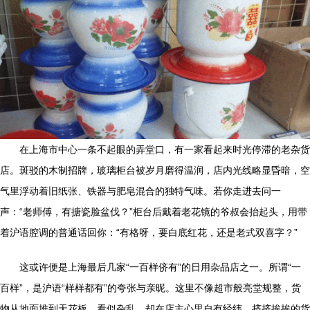
在上海市中心一条不起眼的弄堂口，有一家看起来时光停滞的老杂货
店。斑驳的木制招牌，玻璃柜台被岁月磨得温润，店内光线略显昏暗，空
气里浮动着旧纸张、铁器与肥皂混合的独特气味。若你走进去问一
声：“老师傅，有搪瓷脸盆伐？”柜台后戴着老花镜的爷叔会抬起头，用带
着沪语腔调的普通话回你：“有格呀，要白底红花，还是老式双喜字？”
这或许便是上海最后几家“一百样侪有”的日用杂品店之一。所谓“一
百样”，是沪语“样样都有”的夸张与亲昵。这里不像超市般亮堂规整，货
物从地面堆到天花板，看似杂乱，却在店主心里自有经纬。挤挤挨挨的货