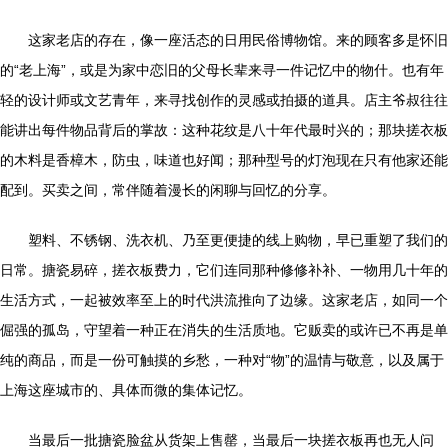
这家老店的存在，像一座活态的日用民俗博物馆。来的顾客多是怀旧
的“老上海”，或是为家中恋旧的父母长辈来寻一件记忆中的物什。也有年
轻的设计师或文艺青年，来寻找创作的灵感或拍摄的道具。店主爷叔往往
能讲出每件物品背后的掌故：这种花纹是八十年代最时兴的；那块搓衣板
的木料是香樟木，防虫，味道也好闻；那种型号的灯泡现在只有他家还能
配到。买卖之间，常伴随着漫长的闲聊与回忆的分享。
塑料、不锈钢、洗衣机、乃至更便捷的线上购物，早已重塑了我们的
日常。搪瓷易碎，搓衣板费力，它们连同那种修修补补、一物用几十年的
生活方式，一起被效率至上的时代洪流推向了边缘。这家老店，如同一个
倔强的孤岛，守望着一种正在消失的生活质地。它贩卖的或许已不再是单
纯的商品，而是一份可触摸的乡愁，一种对“物”的温情与敬意，以及属于
上海这座城市的、具体而微的集体记忆。
当最后一批搪瓷脸盆从货架上售罄，当最后一块搓衣板再也无人问