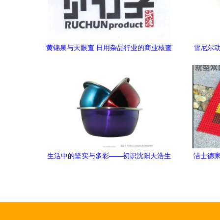
黄锦泉与天眼查 日用杂品行业的商业核查
雪尼尔动
新视角
生活中的坚实与多彩——初识沈阳天浩生
洁士德家
活馆的不锈钢盆