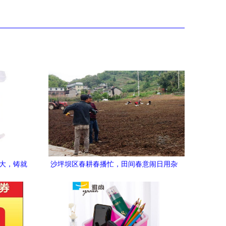
见大，铸就
沙坪坝区春耕春播忙，田间春意闹日用杂
品