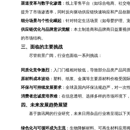
渠道变革与数字化渗透
：线上零售平台（如综合电商、社交电
提升了市场渗透率，同时反向驱动供应链快速响应和产品创
细分场景与个性化崛起
：针对特定生活场景（如母婴护理、
供应链优化与品牌意识觉醒
：本土制造商和品牌商日益重视
的市场结构。
三、面临的主要挑战
尽管前景广阔，行业也面临一系列挑战：
同质化竞争激烈
：入门门槛相对较低，导致部分品类产品同
原材料成本波动
：塑料、纸浆、金属等主要原材料价格受国
环保与可持续发展要求
：全球及国内环保法规趋严，对一次
消费者忠诚度培养难
：在信息透明、选择多样的市场环境下
四、未来发展趋势展望
基于旗讯网的行业研究，未来日用杂品行业将呈现以下
绿色化与可循环成为主流
：生物降解材料、可再生材料应用