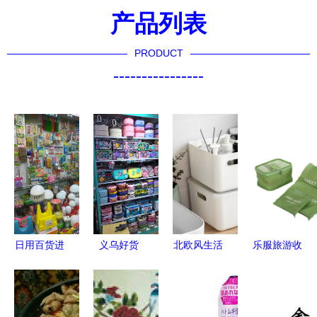
产品列表
PRODUCT
----------------
日用百货进
义乌好货
北欧风生活
乐服旅游收
货渠道全攻
日用百货中
收纳艺术
纳六件套
略 货从何
的生活哲学
用一款掀盖
玫红缤纷，
处来，心中
——永远清
手提篮点亮
出行整理的