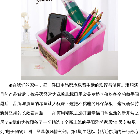
\n在我们的家中，每一件日用品都承载着生活的琐碎与温度。琳琅满
目的产品背后，你是否经常为选购非标日用杂品发愁？价格多变的棘手问
题后，品牌与质量的考量让人犹豫：这把不黏连的环保菜板、这只会保持
新鲜坚果的长效密封瓶……如何用精致之选开启幸福日常生活的新开端之
局？\n我们为你预备了一切精选！全新上线的平阳雅尚家居“会员专贴系
列”电子购物计划，呈温馨风情气韵。第1期主题以【贴近你我的纤巧舒心