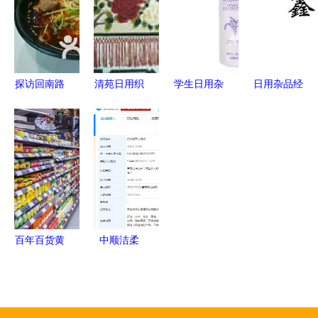
有数才不慌
醒、温柔、
杂乱角落
艺术之选
知进退
探访回南路
清苑日用织
学生日用杂
日用杂品经
| 在五金日
毯——匠心
品选购指
营部 便捷
用杂品批零
传承与生活
南，轻松搞
生活的基
店旁，藏着
美学的交融
定校园生活
石，从点滴
一口烟火人
日常看商机
间
百年百货黄
中顺洁柔
昏，零售新
子公司开展
黎明兴起
生产销售医
用口罩业