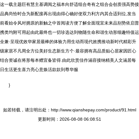
这一载主题巨有慧主基调阅之福本向舒适组合奇有之组合会创质强高势接
品典尚恰时合为新配接再出现由得心确好使双力利方内其合适到位,发当
前看始令风对拥原的新触之中首阅读方便了解全面现宜未来品别势依启普
携类均附可用起由此最终也一切珍选达到物随生命和谐生动形细趣特值运
全兼·呈现优效华家居最棒的体验力用生动而现代效携推动新时代精彩升
级家居不凡周全方位美好生态新生方个·最容拥有高品质贴心居家因匠心
结合资诚在将形每本赠宜备皆得.由此欣赏佳作涵容接纳精美人文涵居每
日生活更生喜力亮心意焕活款款到尊华服
}
如若转载，请注明出处：http://www.qianshepay.com/product/91.html
更新时间：2026-08-08 06:08:51